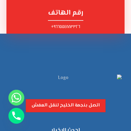
رقم الهاتف
٩٦٦٥٥٤٨٨٣٣٢٦+
اتصل بنجمة الخليح لنقل العفش
احدث الاخبار