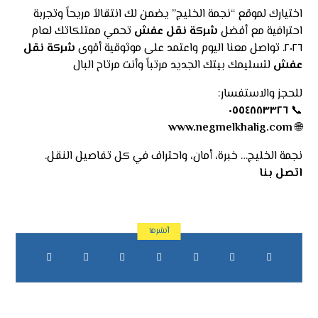
اختيارك لموقع “نجمة الخليج” يضمن لك انتقالاً مريحاً وتجربة
احترافية مع أفضل
شركة نقل عفش
تحمي ممتلكاتك لعام
٢٠٢٦. تواصل معنا اليوم واعتمد على موثوقية أقوى
شركة نقل
عفش
لتسليمك بيتك الجديد مرتباً وأنت مرتاح البال
للحجز والاستفسار:
٠٥٥٤٨٨٣٣٢٦
📞
www.negmelkhalig.com
🌐
نجمة الخليج… خبرة، أمان، واحتراف في كل تفاصيل النقل.
اتصل بنا