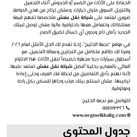
الحفاظ على الأثاث من الكسر أو الخدوش أثناء التحميل
والتنزيل. السوق مليان خيارات، وعشان ترتاح من هذي الدوامة،
ضروري تعتمد على
شركة نقل عفش
متخصصة تفهم قيمة
ممتلكاتك وتتعامل معها باحترافية عالية عشان توصل لبيتك
الجديد بأمان تام وبدون أي خسائر تضيق الصدر.
في موقع “نجمة الخليج”، إحنا نقدم لك الحل الأمثل لعام ٢٠٢٦.
وفرنا لك طاقم متكامل من النجارين وعمالة التحميل، مع
أسطول سيارات دينا مجهزة خصيصاً لنقل الأثاث. هذا الالتزام
العالي بالمعايير يخلينا أفضل
شركة نقل عفش
تعتمد عليها،
لأننا نهتم بأدق التفاصيل من لحظة فك الغرف وحتى إعادة
تركيبها، عشان تستلم بيتك مرتب وجاهز للسكن بكل راحة
وموثوقية.
للتواصل مع نجمة الخليج:
📞 ٠٥٥٤٨٨٣٣٢٦
www.negmelkhalig.com
🌐
جدول المحتوي