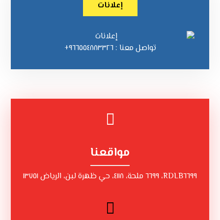
إعلانات
تواصل معنا : ٩٦٦٥٥٤٨٨٣٣٢٦+
مواقعنا
RDLB٦٦٩٩، ٦٦٩٩ ملحة، ٤١١٨، حي ظهرة لبن، الرياض ١٣٧٥١