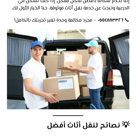
إننا نخدم سكانه بأفضل شكل ممكن. إذا كنت تسكن في
الدرعية وتبحث عن خدمة نقل أثاث موثوقة، حنا الخيار الأول لك.
📞
٠٥٥٤٨٨٣٣٢٦
– مجرد مكالمة وحدة تغير تجربتك بالكامل!
💡
نصائح لنقل أثاث أفضل