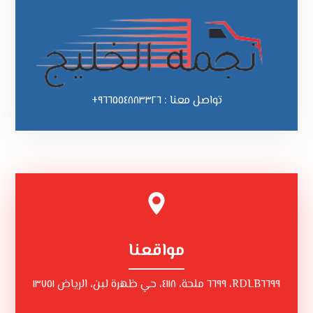
تواصل معنا : ٩٦٦٥٥٤٨٨٣٣٢٦+
مواقعنا
RDLB٦٦٩٩، ٦٦٩٩ ملحة، ٤١١٨، حي ظهرة لبن، الرياض ١٣٧٥١