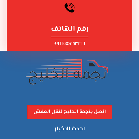
رقم الهاتف
٩٦٦٥٥٤٨٨٣٣٢٦+
اتصل بنجمة الخليح لنقل العفش
احدث الاخبار