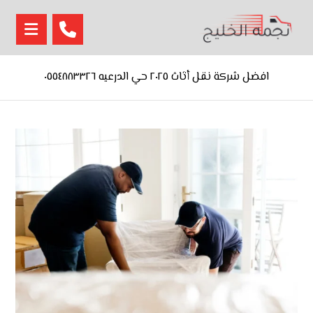
افضل شركة نقل أثاث ٢٠٢٥ حي الدرعيه ٠٥٥٤٨٨٣٣٢٦