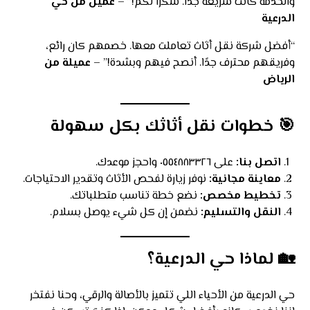
والخدمة كانت سريعة جدًا. شكرًا لكم!” –
عميل من حي
الدرعية
“أفضل شركة نقل أثاث تعاملت معها. خصمهم كان رائع،
وفريقهم محترف جدًا. أنصح فيهم وبشدة!” –
عميلة من
الرياض
🎯
خطوات نقل أثاثك بكل سهولة
اتصل بنا:
على ٠٥٥٤٨٨٣٣٢٦ واحجز موعدك.
معاينة مجانية:
نوفر زيارة لفحص الأثاث وتقدير الاحتياجات.
تخطيط مخصص:
نضع خطة تناسب متطلباتك.
النقل والتسليم:
نضمن إن كل شيء يوصل بسلام.
🏡
لماذا حي الدرعية؟
حي الدرعية من الأحياء اللي تتميز بالأصالة والرقي، وحنا نفتخر