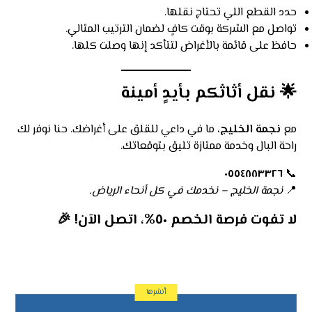
حدد القطع اللي تحتاج نقلها.
تواصل مع الشركة بوقت كافٍ لضمان الترتيب المثالي.
حافظ على قائمة بالأغراض لتتأكد إنها وصلت كلها.
🌟
نقل أثاثكم بأيدٍ أمينة
مع
نجمة الخليج
، ما في داعي للقلق على أغراضك. حنا نوفر لك
راحة البال وخدمة ممتازة تليق بتوقعاتك.
٠٥٥٤٨٨٣٣٢٦
📞
📍
نجمة الخليج – نخدمك في كل أنحاء الرياض.
لا تفوت فرصة الخصم ٥٠%، اتصل الآن!
🎉