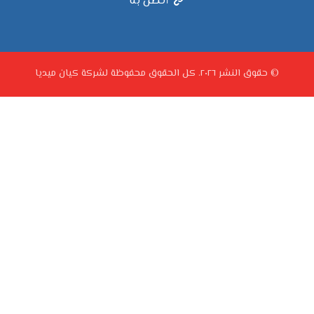
أتصل بنا
© حقوق النشر ٢٠٢٦. كل الحقوق محفوظة لشركة كيان ميديا