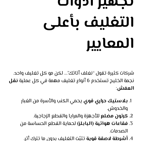
تجهيز أدوات
التغليف بأعلى
المعايير
شركات كثيرة تقول “نغلف أثاثك”… لكن مو كل تغليف واحد.
نجمة الخليج تستخدم 6 أنواع تغليف مهمة في كل عملية
نقل
العفش
:
بلاستيك حراري قوي
يحمي الكنب والأسرة من الغبار
والخدوش.
كرتون مضلع
للأجهزة والمرايا والقطع الزجاجية.
فقاعات هوائية (البابلز)
لحماية القطع الحساسة من
الصدمات.
أشرطة لاصقة قوية
تثبّت التغليف بدون ما تترك أثر.