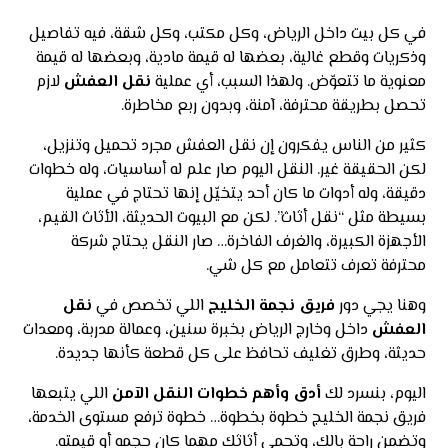
في كل بيت داخل الرياض، وكل مكتب، وكل شقة، فيه تفاصيل
وذكريات وقطع غالية، بعضها له قيمة مادية، وبعضها له قيمة
معنوية ما تتعوّض. ولهذا السبب، أي عملية
نقل العفش
لازم
تحصل بطريقة محترفة، آمنة، وبدون ربع مخاطرة.
كثير من الناس يفكرون إن نقل العفش مجرد تحميل وتنزيل،
لكن الحقيقة غير. النقل اليوم صار علم له أساسيات، وله خطوات
دقيقة، وله أدوات ما كان أحد يتخيّل إنها تحتاج في عملية
بسيطة مثل “نقل أثاث”. لكن مع البيوت الحديثة، الأثاث القيم،
الأجهزة الكبيرة، والغرف الفاخرة… صار النقل يحتاج شركة
محترفة تعرف تتعامل مع كل شي.
وهنا يجي دور
فريق نجمة الخليج
اللي تخصص في
نقل
العفش
داخل وخارج الرياض بخبرة سنين، وعمالة مدربة، ومعدات
حديثة، وطرق تغليف تحافظ على كل قطعة كأنها جديدة.
اليوم، بنسرد لك
أدق وأهم خطوات النقل الآمن
اللي يتبعها
فريق نجمة الخليج خطوة بخطوة… خطوة ترفع مستوى الخدمة،
وتضمن راحة بالك، وتحمي أثاثك مهما كان حجمه أو قيمته.