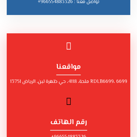
تواصل معنا : 966554883326+
مواقعنا
RDLB6699، 6699 ملحة، 4118، حي ظهرة لبن، الرياض 13751
رقم الهاتف