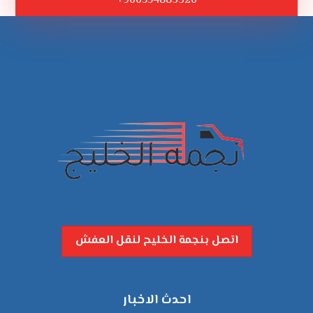
966554883326+
اتصل بنجمة الخليح لنقل العفش
احدث الاخبار