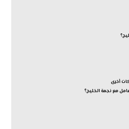
يج؟
كات أخرى
عامل مع نجمة الخليج؟