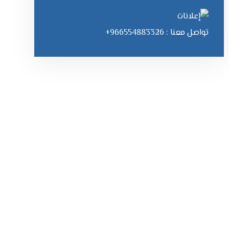
تواصل معنا : 966554883326+