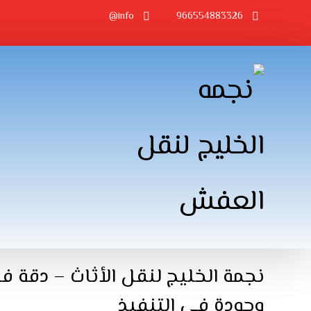
info@
966554883326
نجمة الخليج لنقل الأثاث – دقة ف
وجودة في التنفيذ