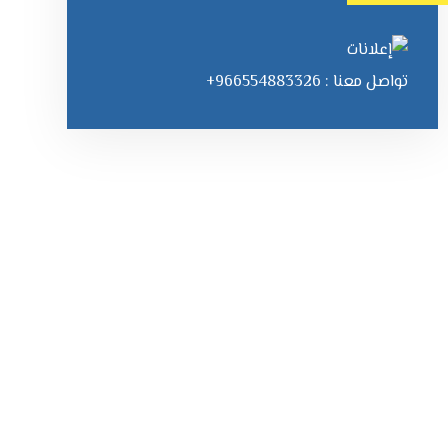
تواصل معنا : 966554883326+