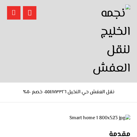
نقل العفش حي النخيل ٠٥٥٤٨٨٣٣٢٦ خصم ٥٠٪
مقدمة