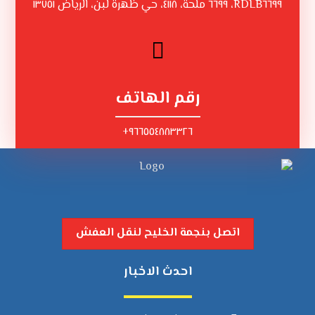
RDLB٦٦٩٩، ٦٦٩٩ ملحة، ٤١١٨، حي ظهرة لبن، الرياض ١٣٧٥١
رقم الهاتف
٩٦٦٥٥٤٨٨٣٣٢٦+
اتصل بنجمة الخليح لنقل العفش
احدث الاخبار