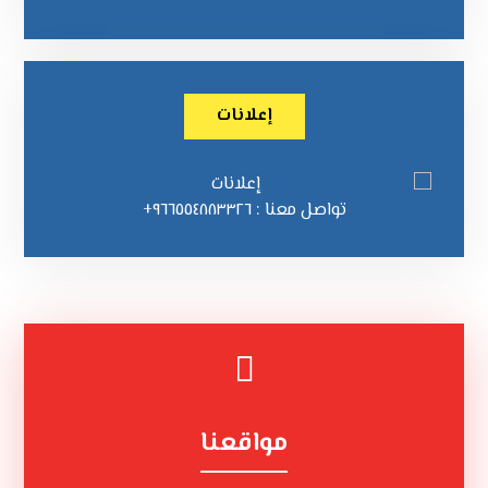
إعلانات
تواصل معنا : ٩٦٦٥٥٤٨٨٣٣٢٦+
مواقعنا