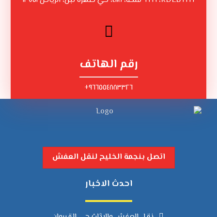
RDLB٦٦٩٩، ٦٦٩٩ ملحة، ٤١١٨، حي ظهرة لبن، الرياض ١٣٧٥١
رقم الهاتف
٩٦٦٥٥٤٨٨٣٣٢٦+
اتصل بنجمة الخليح لنقل العفش
احدث الاخبار