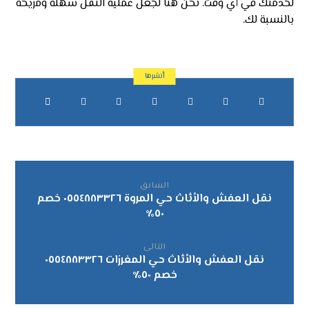
لخدمتك في أي وقت. نحن هنا لجعل عملية النقل سهلة ومريحة
بالنسبة لك.
السابق
نقل العفش والأثاث حي المروة ٠٥٥٤٨٨٣٣٢٦ خصم
٥٠٪
التالى
نقل العفش والأثاث حي المغرزات ٠٥٥٤٨٨٣٣٢٦
خصم ٥٠٪