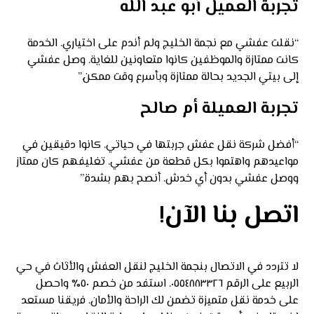
تجربة العميل أبو عبد الله
“نقلت عفشي مع نجمة الخليج ولم أندم على اختياري. الخدمة
كانت ممتازة والموظفين كانوا متعاونين للغاية. وصل عفشي
إلى بيتي الجديد بحالة ممتازة وبأسرع وقت ممكن.”
تجربة العميلة أم صالح
“أفضل شركة نقل عفش جربتها في حياتي. كانوا دقيقين في
مواعيدهم واهتموا بكل قطعة من عفشي. تغليفهم كان ممتاز
ووصل عفشي بدون أي خدش. أنصح بهم بشدة.”
اتصل بنا الآن!
لا تتردد في الاتصال بنجمة الخليج لنقل العفش والأثاث في حي
الربيع على الرقم ٠٥٥٤٨٨٣٣٢٦. استفد من خصم ٥٠٪ واحصل
على خدمة نقل متميزة تضمن لك الراحة والأمان. فريقنا مستعد