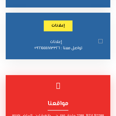
إعلانات
تواصل معنا : ٩٦٦٥٥٤٨٨٣٣٢٦+
مواقعنا