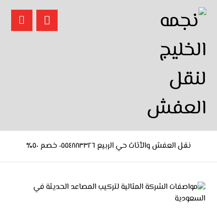
نقل العفش والأثاث حي الربيع ٠٥٥٤٨٨٣٣٢٦ خصم ٥٠٪