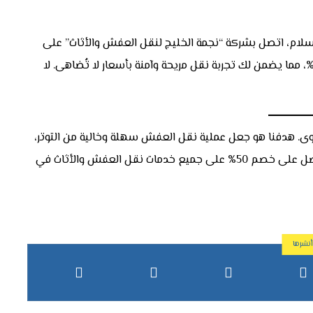
ام، اتصل بشركة “نجمة الخليج لنقل العفش والأثاث” على
لرقم 0554883326. نوفر لك خدمات نقل متكاملة بخصم 50%، مما يضمن لك تجربة نقل مريحة وآمنة بأسعار لا تُضاهى. لا
صوى. هدفنا هو جعل عملية نقل العفش سهلة وخالية من التوتر،
ونقدم أفضل الخدمات بأفضل الأسعار. تواصل معنا الآن واحصل على خصم 50% على جميع خدمات نقل العفش والأثاث في