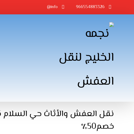
info@
966554883326
ن
خصم50٪