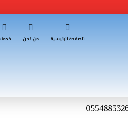
الصفحة الرئيسية
من نحن
خدمات
قل العفش والأثاث حي السلام 0554883326