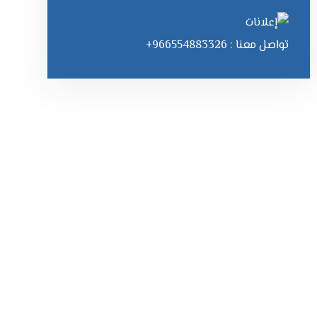
تواصل معنا : 966554883326+