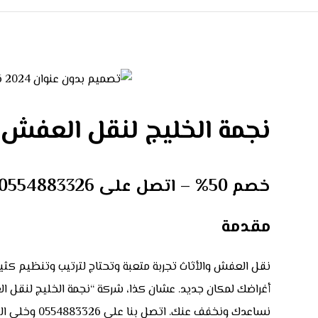
نجمة الخليج لنقل العفش 
خصم 50% – اتصل على 0554883326
مقدمة
نقل العفش والأثاث تجربة متعبة وتحتاج لترتيب وتنظيم كث
نساعدك ونخفف عنك. اتصل بنا على 0554883326 وخلي الباقي علينا.