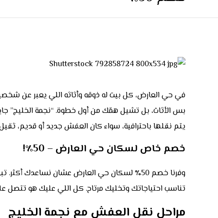
في حي العارض، كل بيت له ذوقه وأثاثه اللي يعبر عن شخصي
بس الأثاث، بل تشيل همّك من أول خطوة. “نجمة الخليج” جاي
يتم نقلها باحترافية، سواء كان العفش جديد أو قديم، ثقي
خصم خاص لسكان حي العارض – 50٪!
وفرنا خصم 50٪ لسكان حي العارض عشان نساعدك أكث
تناسب احتياجاتك وتخليك مرتاح. كل اللي عليك هو تتصل على 0554883326 وحنا نوفر لك أفضل الحلول لل
مراحل نقل العفش مع نجمة الخليج