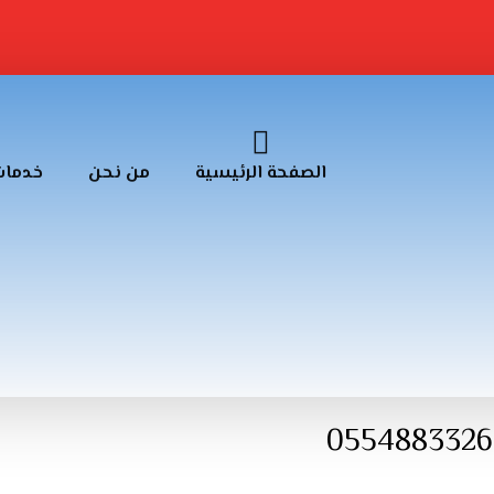
الصفحة الرئيسية
من نحن
خدمات
نقل العفش والأثاث حي العارض 0554883326