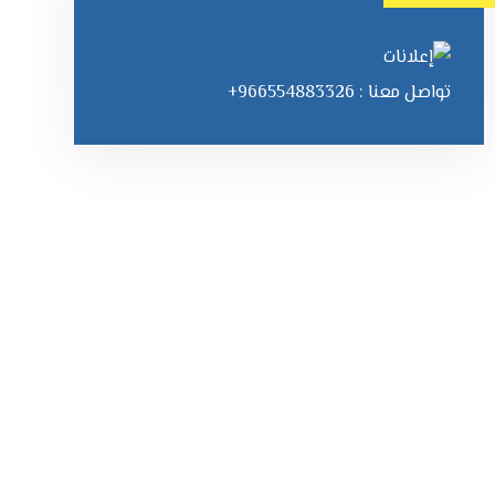
تواصل معنا : 966554883326+