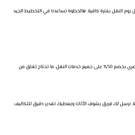
وم النقل بفترة كافية. هالخطوة تساعدنا في التخطيط الجيد
إذا كنت ساكن في حي العارض، تقدر تستفيد من عرضنا الحصري بخصم 50٪ على جميع خدمات النقل. ما تحتاج تقلق من
لى استشارة مجانية. نرسل لك فريق يشوف الأثاث ويعطيك تقدير دقيق للتكاليف