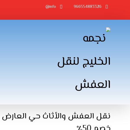
info@
966554883326
خصم 50٪