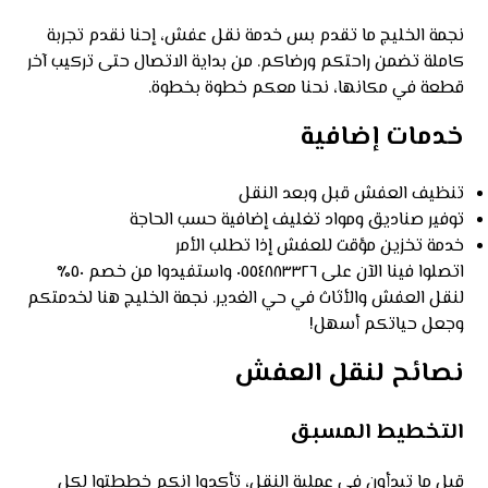
نجمة الخليج ما تقدم بس خدمة نقل عفش، إحنا نقدم تجربة
كاملة تضمن راحتكم ورضاكم. من بداية الاتصال حتى تركيب آخر
قطعة في مكانها، نحنا معكم خطوة بخطوة.
خدمات إضافية
تنظيف العفش قبل وبعد النقل
توفير صناديق ومواد تغليف إضافية حسب الحاجة
خدمة تخزين مؤقت للعفش إذا تطلب الأمر
اتصلوا فينا الآن على ٠٥٥٤٨٨٣٣٢٦ واستفيدوا من خصم ٥٠٪
لنقل العفش والأثاث في حي الغدير. نجمة الخليج هنا لخدمتكم
وجعل حياتكم أسهل!
نصائح لنقل العفش
التخطيط المسبق
قبل ما تبدأون في عملية النقل، تأكدوا إنكم خططتوا لكل