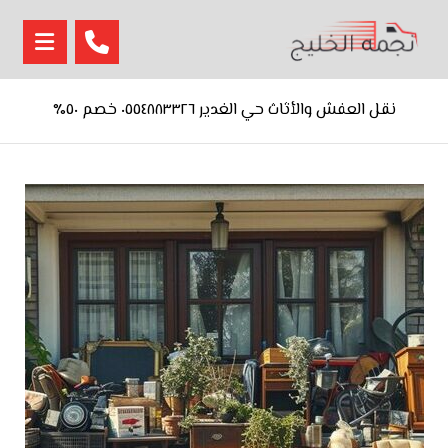
نقل العفش والأثاث حي الغدير ٠٥٥٤٨٨٣٣٢٦ خصم ٥٠٪