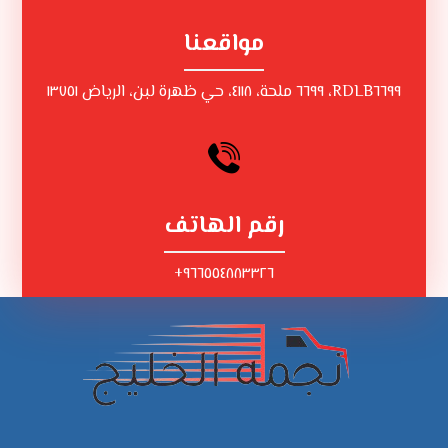
مواقعنا
RDLB٦٦٩٩، ٦٦٩٩ ملحة، ٤١١٨، حي ظهرة لبن، الرياض ١٣٧٥١
رقم الهاتف
٩٦٦٥٥٤٨٨٣٣٢٦+