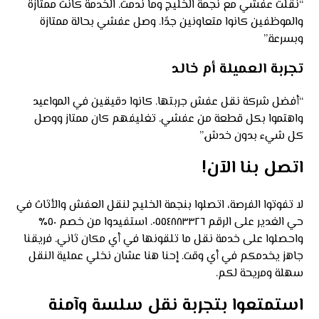
“نقلت عفشي مع نجمة الخليج وما ندمت. الخدمة كانت ممتازة
والموظفين كانوا متعاونين جدًا. وصل عفشي بحالة ممتازة
وبسرعة.”
تجربة العميلة أم خالد
“أفضل شركة نقل عفش جربتها. كانوا دقيقين في المواعيد
واهتموا بكل قطعة من عفشي. تغليفهم كان ممتاز ووصل
كل شيء بدون خدش.”
اتصل بنا الآن!
لا تفوتوا الفرصة، اتصلوا بنجمة الخليج لنقل العفش والأثاث في
حي الغدير على الرقم ٠٥٥٤٨٨٣٣٢٦. استفيدوا من خصم ٥٠٪
واحصلوا على خدمة نقل ما تلقونها في أي مكان ثاني. فريقنا
جاهز يخدمكم في أي وقت. إحنا هنا عشان نخلي عملية النقل
سهلة ومريحة لكم.
استمتعوا بتجربة نقل سلسة وآمنة