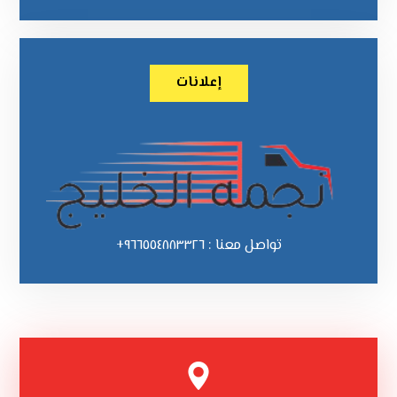
إعلانات
تواصل معنا : ٩٦٦٥٥٤٨٨٣٣٢٦+