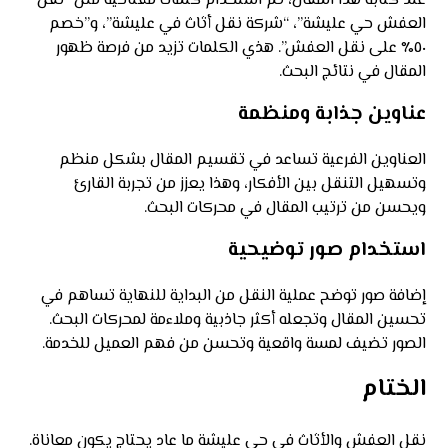
عند كتابة هذا المقال، تم استخدام كلمات مفتاحية مثل “نقل
العفش حي عليشة”، “شركة نقل أثاث في عليشة”، و”خصم
٥٠٪ على نقل العفش”. هذي الكلمات تزيد من فرصة ظهور
المقال في نتائج البحث.
عناوين جذابة ومنظمة
العناوين الفرعية تساعد في تقسيم المقال بشكل منظم
وتسهيل التنقل بين الأفكار، وهذا يعزز من تجربة القارئ
ويحسن من ترتيب المقال في محركات البحث.
استخدام صور توضيحية
إضافة صور توضح عملية النقل من البداية للنهاية تساهم في
تحسين المقال وتجعله أكثر جاذبية وملاءمة لمحركات البحث.
الصور تضيف لمسة واقعية وتحسن من فهم العميل للخدمة.
الختام
نقل العفش والأثاث في حي عليشة ما عاد يحتاج يكون معاناة.