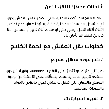
شاحنات مجهزة للنقل الآمن
شاحناتنا مجهزة بأحدث التقنيات اللي تضمن نقل العفش بدون
أي مشاكل. المساحات الداخلية مرتبة بعناية لضمان عدم تداخل
الأثاث أثناء النقل. يعني حتى لو عندك أثاث كبير أو حساس، حنا
قادرين ننقله لك بأمان تام.
خطوات نقل العفش مع نجمة الخليج
١. حجز موعد سهل وسريع
كل اللي عليك هو تتصل على الرقم ٠٥٥٤٨٨٣٣٢٦، وفريقنا بيكون
مستعد لترتيب موعد يناسبك. بنسألك بعض الأسئلة عن نوعية
العفش والمكان اللي تنقل له عشان نكون جاهزين بالمواد
والمعدات المناسبة.
٢. تقييم احتياجاتك