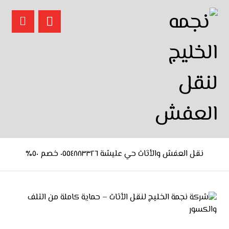
نقل العفش والأثاث حي عليشة ٠٥٥٤٨٨٣٣٢٦ خصم ٥٠٪