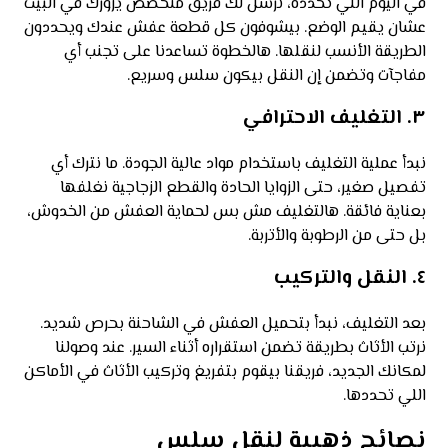
في اليوم اللي تحدده، نرسل لك فريق متخصص يزورك في البيت
عشان يقيم الوضع. بيشوفون كل قطعة عفش عندك ويحددون
الطريقة الأنسب لنقلها. هالخطوة تساعدنا على تجنب أي
مفاجآت وتضمن إن النقل بيكون سلس وسريع.
٣. التغليف الاحترافي
نبدأ عملية التغليف باستخدام مواد عالية الجودة. ما نترك أي
تفصيل صغير، حتى الزوايا الحادة والقطع الزجاجية نغلفها
بعناية فائقة. هالتغليف مش بس لحماية العفش من الخدوش،
بل حتى من الرطوبة والأتربة.
٤. النقل والتركيب
بعد التغليف، نبدأ بتحميل العفش في الشاحنة بحرص شديد.
نرتب الأثاث بطريقة تضمن استقراره أثناء السير. عند وصولنا
لمكانك الجديد، فريقنا بيقوم بتفريغ وتركيب الأثاث في الأماكن
اللي تحددها.
نصائح ذهبية لنقل سلس