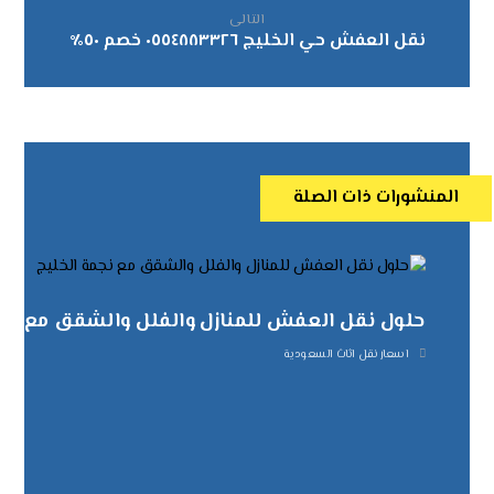
التالى
نقل العفش حي الخليج ٠٥٥٤٨٨٣٣٢٦ خصم ٥٠٪
المنشورات ذات الصلة
حلول نقل العفش للمنازل والفلل والشقق مع نجم
اسعار نقل اثاث السعودية