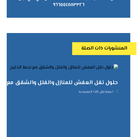
٩٦٦٥٥٤٨٨٣٣٢٦
المنشورات ذات الصلة
حلول نقل العفش للمنازل والفلل والشقق مع نجم
اسعار نقل اثاث السعودية