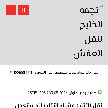
نقل ثاث شراء لاثاث مستعمل حي الشفاء +٩٦٦٥٥٤٨٨٣٣٢٦
نقل الأثاث وشراء الأثاث المستعمل