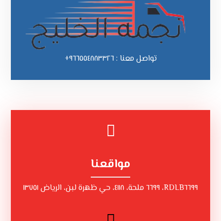
تواصل معنا : ٩٦٦٥٥٤٨٨٣٣٢٦+
مواقعنا
RDLB٦٦٩٩، ٦٦٩٩ ملحة، ٤١١٨، حي ظهرة لبن، الرياض ١٣٧٥١