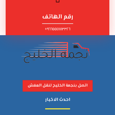
رقم الهاتف
٩٦٦٥٥٤٨٨٣٣٢٦+
اتصل بنجمة الخليح لنقل العفش
احدث الاخبار