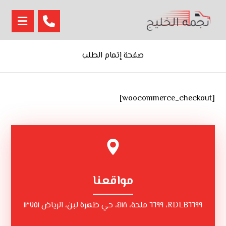
صفحة إتمام الطلب
[woocommerce_checkout]
مواقعنا
RDLB٦٦٩٩، ٦٦٩٩ ملحة، ٤١١٨، حي ظهرة لبن، الرياض ١٣٧٥١