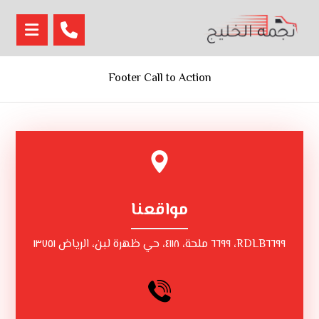
Footer Call to Action
مواقعنا
RDLB٦٦٩٩، ٦٦٩٩ ملحة، ٤١١٨، حي ظهرة لبن، الرياض ١٣٧٥١